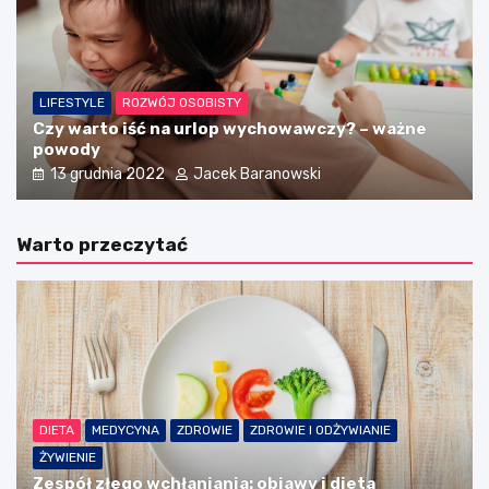
LIFESTYLE
ROZWÓJ OSOBISTY
Czy warto iść na urlop wychowawczy? – ważne
powody
13 grudnia 2022
Jacek Baranowski
Warto przeczytać
DIETA
MEDYCYNA
ZDROWIE
ZDROWIE I ODŻYWIANIE
ŻYWIENIE
Zespół złego wchłaniania: objawy i dieta