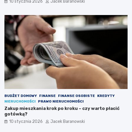
10 stycznia 2026
Jacek Baranowski
w
y
c
m
z
?
y
?
–
w
a
ż
n
e
p
o
w
o
d
y
BUDŻET DOMOWY
FINANSE
FINANSE OSOBISTE
KREDYTY
NIERUCHOMOŚCI
PRAWO NIERUCHOMOŚCI
Zakup mieszkania krok po kroku – czy warto płacić
gotówką?
10 stycznia 2026
Jacek Baranowski