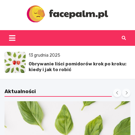
Skip
to
content
facepalm.pl
13 grudnia 2025
Obrywanie liści pomidorów krok po kroku:
kiedy i jak to robić
Aktualności