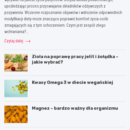
ą
s
upośledzając proces przyswajania składników odżywczych z
d
k
pożywienia. Wczesne rozpoznanie objawów i wdrożenie odpowiednich
l
i
modyfikacji diety może znacząco poprawić komfort życia osób
a
e
k
j
zmagających się z tym schorzeniem. Czym jest zespół złego
l
wchłaniania?…
i
Czytaj dalej
m
a
t
Zioła na poprawę pracy jelit i żołądka –
u
jakie wybrać?
?
Kwasy Omega 3 w diecie wegańskiej
Magnez – bardzo ważny dla organizmu