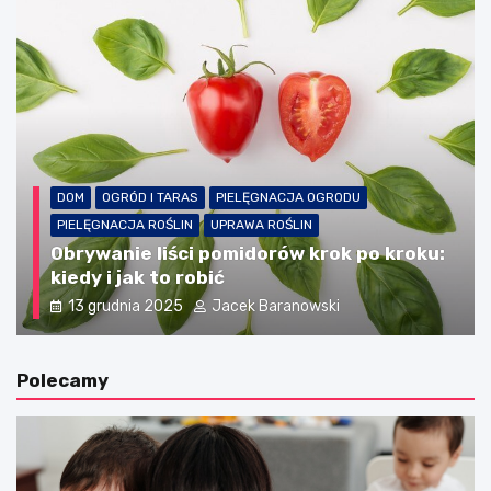
DOM
OGRÓD I TARAS
PIELĘGNACJA OGRODU
PIELĘGNACJA ROŚLIN
UPRAWA ROŚLIN
Obrywanie liści pomidorów krok po kroku:
kiedy i jak to robić
13 grudnia 2025
Jacek Baranowski
Polecamy