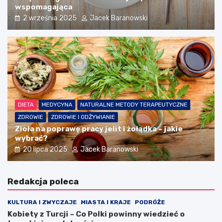
wspomagająca
2 września 2025
Jacek Baranowski
DIETA
MEDYCYNA
NATURALNE METODY TERAPEUTYCZNE
ZDROWIE
ZDROWIE I ODŻYWIANIE
Zioła na poprawę pracy jelit i żołądka – jakie
wybrać?
20 lipca 2025
Jacek Baranowski
Redakcja poleca
KULTURA I ZWYCZAJE
MIASTA I KRAJE
PODRÓŻE
Kobiety z Turcji – Co Polki powinny wiedzieć o