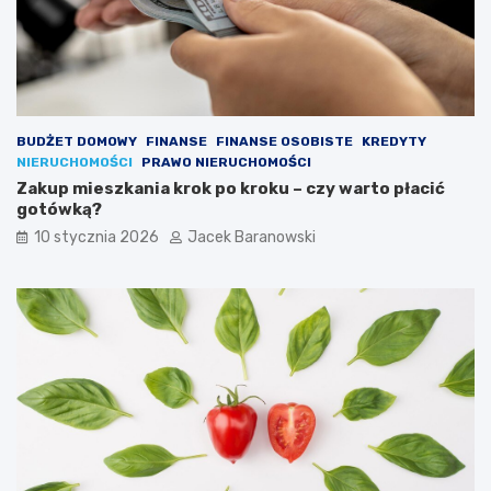
e
p
o
w
o
d
y
BUDŻET DOMOWY
FINANSE
FINANSE OSOBISTE
KREDYTY
NIERUCHOMOŚCI
PRAWO NIERUCHOMOŚCI
Zakup mieszkania krok po kroku – czy warto płacić
gotówką?
10 stycznia 2026
Jacek Baranowski