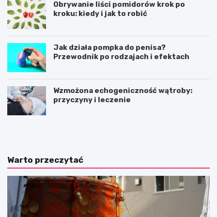
Obrywanie liści pomidorów krok po
kroku: kiedy i jak to robić
Jak działa pompka do penisa?
Przewodnik po rodzajach i efektach
Wzmożona echogeniczność wątroby:
przyczyny i leczenie
C
J
z
a
y
k
w
t
a
o
Warto przeczytać
r
j
t
e
o
s
i
t
ś
z
ć
r
n
o