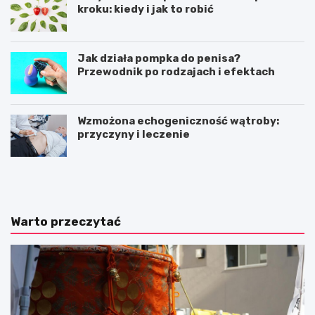
kroku: kiedy i jak to robić
Jak działa pompka do penisa?
Przewodnik po rodzajach i efektach
Wzmożona echogeniczność wątroby:
przyczyny i leczenie
C
J
z
a
y
k
w
t
a
o
Warto przeczytać
r
j
t
e
o
s
i
t
ś
z
ć
r
n
o
a
z