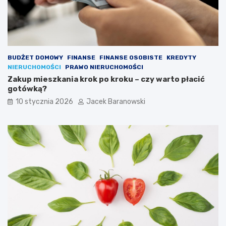
p
o
w
o
d
y
BUDŻET DOMOWY
FINANSE
FINANSE OSOBISTE
KREDYTY
NIERUCHOMOŚCI
PRAWO NIERUCHOMOŚCI
Zakup mieszkania krok po kroku – czy warto płacić
gotówką?
10 stycznia 2026
Jacek Baranowski