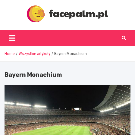
Skip
to
content
facepalm.pl
Home
Wszystkie artykuły
Bayern Monachium
Bayern Monachium