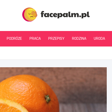
facepalm.pl
PODRÓŻE
PRACA
PRZEPISY
RODZINA
URODA