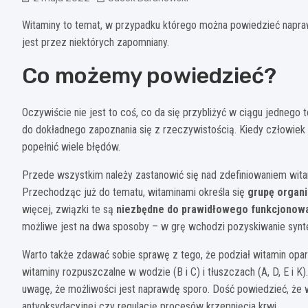
Witaminy to temat, w przypadku którego można powiedzieć napra
jest przez niektórych zapomniany.
Co możemy powiedzieć?
Oczywiście nie jest to coś, co da się przybliżyć w ciągu jednego 
do dokładnego zapoznania się z rzeczywistością. Kiedy człowiek 
popełnić wiele błędów.
Przede wszystkim należy zastanowić się nad zdefiniowaniem witami
Przechodząc już do tematu, witaminami określa się
grupę organ
więcej, związki te są
niezbędne do prawidłowego funkcjonow
możliwe jest na dwa sposoby – w grę wchodzi pozyskiwanie synte
Warto także zdawać sobie sprawę z tego, że podział witamin opa
witaminy rozpuszczalne w wodzie (B i C) i tłuszczach (A, D, E i K
uwagę, że możliwości jest naprawdę sporo. Dość powiedzieć, że w
antyoksydacyjnej czy regulację procesów krzepnięcia krwi.