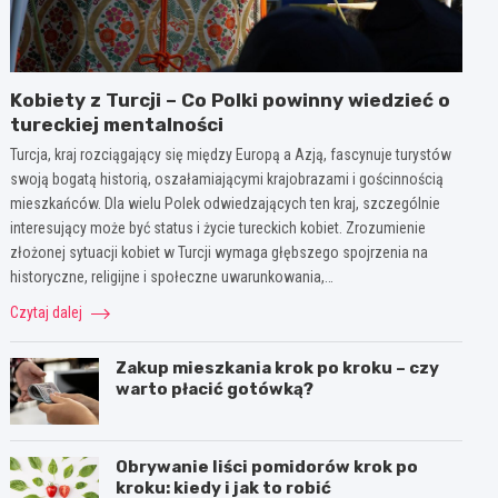
Kobiety z Turcji – Co Polki powinny wiedzieć o
tureckiej mentalności
Turcja, kraj rozciągający się między Europą a Azją, fascynuje turystów
swoją bogatą historią, oszałamiającymi krajobrazami i gościnnością
mieszkańców. Dla wielu Polek odwiedzających ten kraj, szczególnie
interesujący może być status i życie tureckich kobiet. Zrozumienie
złożonej sytuacji kobiet w Turcji wymaga głębszego spojrzenia na
historyczne, religijne i społeczne uwarunkowania,…
Czytaj dalej
Zakup mieszkania krok po kroku – czy
warto płacić gotówką?
Obrywanie liści pomidorów krok po
kroku: kiedy i jak to robić