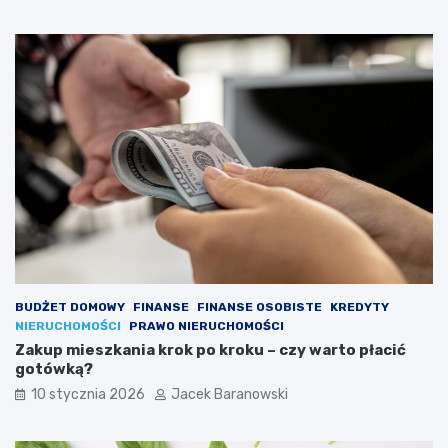
c
m
z
?
y
?
–
w
a
ż
n
e
p
o
w
o
d
y
BUDŻET DOMOWY
FINANSE
FINANSE OSOBISTE
KREDYTY
NIERUCHOMOŚCI
PRAWO NIERUCHOMOŚCI
Zakup mieszkania krok po kroku – czy warto płacić
gotówką?
10 stycznia 2026
Jacek Baranowski