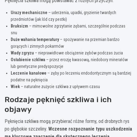
Pęknięcia szkliwa mogą powstawać z różnych przyczyn:
Urazy mechaniczne
– uderzenia, upadki, gryzienie twardych
przedmiotów (jak lód czy pestki)
Bruksizm
– mimowolne zgrzytanie zębami, szczególnie podczas
snu
Duże wahania temperatury
– spożywanie na przemian bardzo
gorących i zimnych pokarmów
Wady zgryzu
– nieprawidłowe obciążenie zębów podczas żucia
Osłabienie szkliwa
– przez erozję kwasową, niedobory minerałów
lub genetyczne predyspozycje
Leczenie kanałowe
– zęby po leczeniu endodontycznym są bardziej
podatne na pęknięcia
Wiek
– naturalne zużycie szkliwa z upływem czasu
Rodzaje pęknięć szkliwa i ich
objawy
Pęknięcia szkliwa mogą przybierać różne formy, od drobnych rys
po głębokie szczeliny.
Wczesne rozpoznanie typu uszkodzenia
ma kluczowe znaczenie dla skutecznego leczenia
.