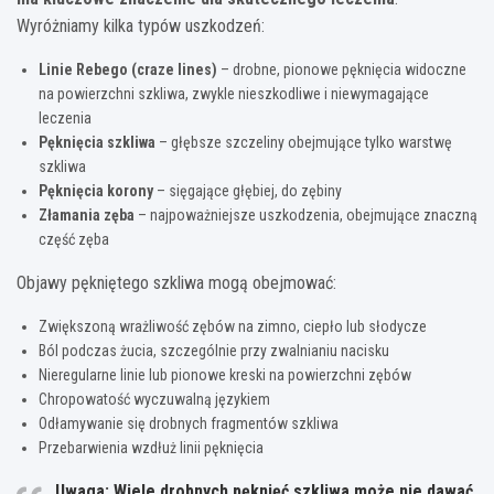
Wyróżniamy kilka typów uszkodzeń:
Linie Rebego (craze lines)
– drobne, pionowe pęknięcia widoczne
na powierzchni szkliwa, zwykle nieszkodliwe i niewymagające
leczenia
Pęknięcia szkliwa
– głębsze szczeliny obejmujące tylko warstwę
szkliwa
Pęknięcia korony
– sięgające głębiej, do zębiny
Złamania zęba
– najpoważniejsze uszkodzenia, obejmujące znaczną
część zęba
Objawy pękniętego szkliwa mogą obejmować:
Zwiększoną wrażliwość zębów na zimno, ciepło lub słodycze
Ból podczas żucia, szczególnie przy zwalnianiu nacisku
Nieregularne linie lub pionowe kreski na powierzchni zębów
Chropowatość wyczuwalną językiem
Odłamywanie się drobnych fragmentów szkliwa
Przebarwienia wzdłuż linii pęknięcia
Uwaga: Wiele drobnych pęknięć szkliwa może nie dawać