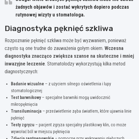
żadnych objawów i zostać wykrytych dopiero podczas
rutynowej wizyty u stomatologa.
Diagnostyka pęknięć szkliwa
Rozpoznanie pęknięć szkliwa może być wyzwaniem, ponieważ
często są one trudne do zauważenia gołym okiem.
Wczesna
diagnostyka znacząco zwiększa szanse na skuteczne i mniej
inwazyjne leczenie
. Stomatolodzy wykorzystują kilka metod
diagnostycznych:
Badanie wizualne
– z użyciem silnego oświetlenia i lupy
stomatologicznej
Test barwnikowy
– specjalne barwniki mogą uwidocznić
mikropęknięcia
Transiluminacja
– prześwietlenie zęba światłem, które ujawnia linie
pęknięć
Testy zgryzu
– pacjent zgryza specjalny plastikowy klin, co może
wywołać ból w miejscu pęknięcia
Zdjęcia rentgenowskie
– pomocne przy wykrywaniu głębszych