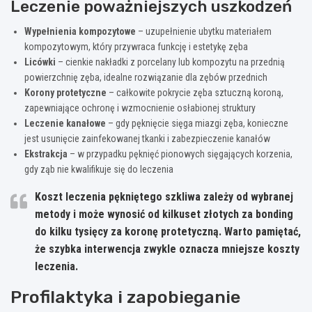
Leczenie poważniejszych uszkodzeń
Wypełnienia kompozytowe
– uzupełnienie ubytku materiałem
kompozytowym, który przywraca funkcję i estetykę zęba
Licówki
– cienkie nakładki z porcelany lub kompozytu na przednią
powierzchnię zęba, idealne rozwiązanie dla zębów przednich
Korony protetyczne
– całkowite pokrycie zęba sztuczną koroną,
zapewniające ochronę i wzmocnienie osłabionej struktury
Leczenie kanałowe
– gdy pęknięcie sięga miazgi zęba, konieczne
jest usunięcie zainfekowanej tkanki i zabezpieczenie kanałów
Ekstrakcja
– w przypadku pęknięć pionowych sięgających korzenia,
gdy ząb nie kwalifikuje się do leczenia
Koszt leczenia pękniętego szkliwa zależy od wybranej
metody i może wynosić od kilkuset złotych za bonding
do kilku tysięcy za koronę protetyczną. Warto pamiętać,
że
szybka interwencja zwykle oznacza mniejsze koszty
leczenia
.
Profilaktyka i zapobieganie