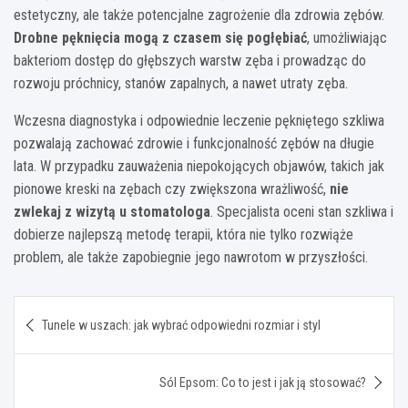
estetyczny, ale także potencjalne zagrożenie dla zdrowia zębów.
Drobne pęknięcia mogą z czasem się pogłębiać
, umożliwiając
bakteriom dostęp do głębszych warstw zęba i prowadząc do
rozwoju próchnicy, stanów zapalnych, a nawet utraty zęba.
Wczesna diagnostyka i odpowiednie leczenie pękniętego szkliwa
pozwalają zachować zdrowie i funkcjonalność zębów na długie
lata. W przypadku zauważenia niepokojących objawów, takich jak
pionowe kreski na zębach czy zwiększona wrażliwość,
nie
zwlekaj z wizytą u stomatologa
. Specjalista oceni stan szkliwa i
dobierze najlepszą metodę terapii, która nie tylko rozwiąże
problem, ale także zapobiegnie jego nawrotom w przyszłości.
Nawigacja
Tunele w uszach: jak wybrać odpowiedni rozmiar i styl
wpisu
Sól Epsom: Co to jest i jak ją stosować?