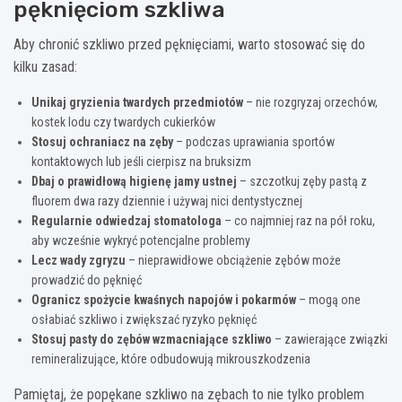
pęknięciom szkliwa
Aby chronić szkliwo przed pęknięciami, warto stosować się do
kilku zasad:
Unikaj gryzienia twardych przedmiotów
– nie rozgryzaj orzechów,
kostek lodu czy twardych cukierków
Stosuj ochraniacz na zęby
– podczas uprawiania sportów
kontaktowych lub jeśli cierpisz na bruksizm
Dbaj o prawidłową higienę jamy ustnej
– szczotkuj zęby pastą z
fluorem dwa razy dziennie i używaj nici dentystycznej
Regularnie odwiedzaj stomatologa
– co najmniej raz na pół roku,
aby wcześnie wykryć potencjalne problemy
Lecz wady zgryzu
– nieprawidłowe obciążenie zębów może
prowadzić do pęknięć
Ogranicz spożycie kwaśnych napojów i pokarmów
– mogą one
osłabiać szkliwo i zwiększać ryzyko pęknięć
Stosuj pasty do zębów wzmacniające szkliwo
– zawierające związki
remineralizujące, które odbudowują mikrouszkodzenia
Pamiętaj, że popękane szkliwo na zębach to nie tylko problem