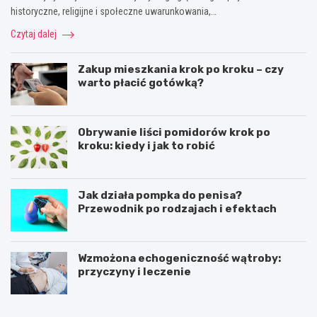
historyczne, religijne i społeczne uwarunkowania,…
Czytaj dalej
Zakup mieszkania krok po kroku – czy
warto płacić gotówką?
Obrywanie liści pomidorów krok po
kroku: kiedy i jak to robić
Jak działa pompka do penisa?
Przewodnik po rodzajach i efektach
Wzmożona echogeniczność wątroby:
przyczyny i leczenie
C
J
z
a