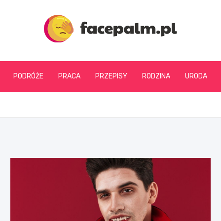
facepalm.pl
PODRÓŻE
PRACA
PRZEPISY
RODZINA
URODA