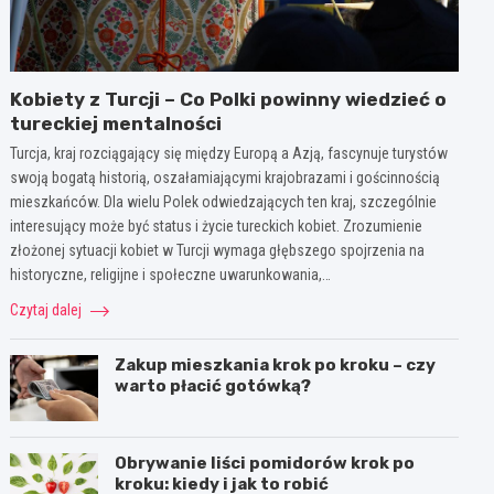
Kobiety z Turcji – Co Polki powinny wiedzieć o
tureckiej mentalności
Turcja, kraj rozciągający się między Europą a Azją, fascynuje turystów
swoją bogatą historią, oszałamiającymi krajobrazami i gościnnością
mieszkańców. Dla wielu Polek odwiedzających ten kraj, szczególnie
interesujący może być status i życie tureckich kobiet. Zrozumienie
złożonej sytuacji kobiet w Turcji wymaga głębszego spojrzenia na
historyczne, religijne i społeczne uwarunkowania,…
Czytaj dalej
Zakup mieszkania krok po kroku – czy
warto płacić gotówką?
Obrywanie liści pomidorów krok po
kroku: kiedy i jak to robić