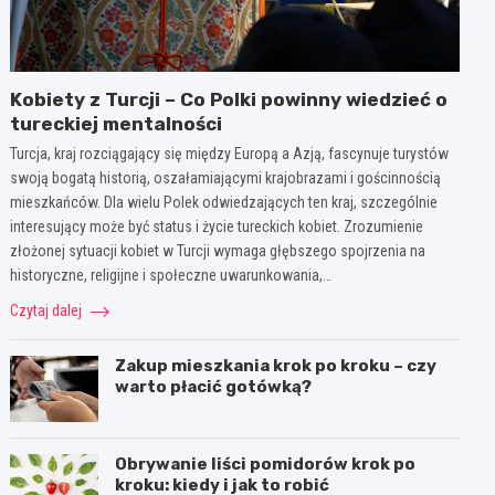
Kobiety z Turcji – Co Polki powinny wiedzieć o
tureckiej mentalności
Turcja, kraj rozciągający się między Europą a Azją, fascynuje turystów
swoją bogatą historią, oszałamiającymi krajobrazami i gościnnością
mieszkańców. Dla wielu Polek odwiedzających ten kraj, szczególnie
interesujący może być status i życie tureckich kobiet. Zrozumienie
złożonej sytuacji kobiet w Turcji wymaga głębszego spojrzenia na
historyczne, religijne i społeczne uwarunkowania,…
Czytaj dalej
Zakup mieszkania krok po kroku – czy
warto płacić gotówką?
Obrywanie liści pomidorów krok po
kroku: kiedy i jak to robić